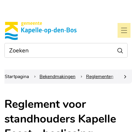
Naar
Gemeente
inhoud
Kapelle-
ME
op-
Waarmee
Zoe
den-
kunnen
we je
bos
helpen?
Startpagina
Bekendmakingen
Reglementen
Reg
scrol
Reglement voor
naar
standhouders Kapelle
links