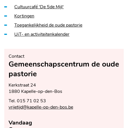
Cultuurcafé 'De 5de Mijl'
Kortingen
Toegankelijkheid de oude pastorie
UiT- en activiteitenkalender
Contact
Gemeenschapscentrum de oude
pastorie
Adres
Kerkstraat 24
,
1880
Kapelle-op-den-Bos
Tel.
015 71 02 53
E-
vrijetijd
@
kapelle-op-den-bos.be
mail
Vandaag
Openingsuren