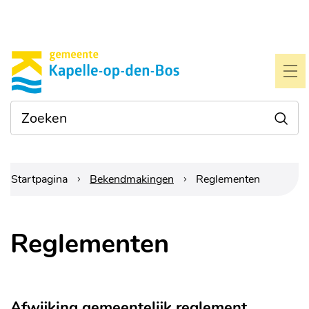
Naar
Gemeente
inhoud
Kapelle-
ME
op-
Waarmee
Zoe
den-
kunnen
we je
bos
helpen?
Startpagina
Bekendmakingen
Reglementen
Reglementen
Afwijking gemeentelijk reglement