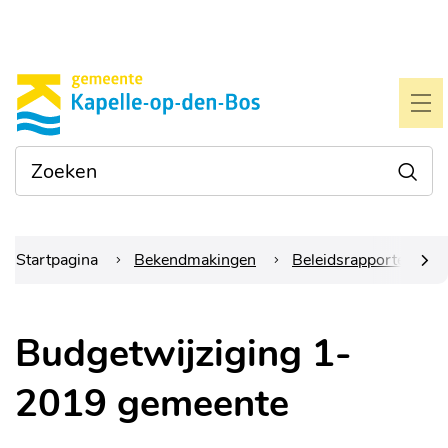
Naar
Gemeente
inhoud
Kapelle-
ME
op-
Waarmee
Zoe
den-
kunnen
we je
bos
helpen?
Startpagina
Bekendmakingen
Beleidsrapporten
scrol
Budgetwijziging 1-
naar
2019 gemeente
links