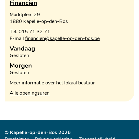
Financiën
Adres
Marktplein 29
,
1880
Kapelle-op-den-Bos
Tel.
015 71 32 71
E-
financien
@
kapelle-op-den-bos.be
mail
Vandaag
Openingsuren
Gesloten
Morgen
Gesloten
Meer informatie over het lokaal bestuur
Financiën
Alle openingsuren
© Kapelle-op-den-Bos 2026