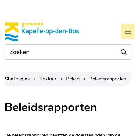
Naar
Gemeente
inhoud
Kapelle-
ME
op-
Waarmee
Zoe
den-
kunnen
we je
bos
helpen?
Startpagina
Bestuur
Beleid
Beleidsrapporten
Beleidsrapporten
De beleidsrapporten bevatten de doelstellingen van de