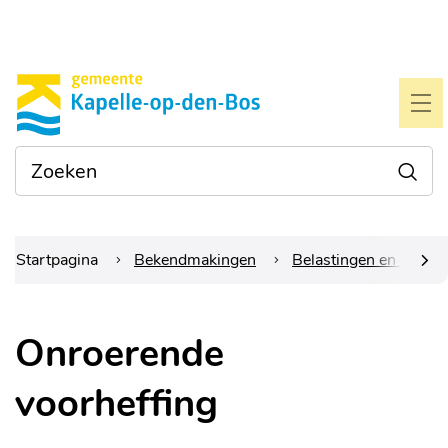
Naar
Gemeente
inhoud
Kapelle-
ME
op-
Waarmee
Zoe
den-
kunnen
we je
bos
helpen?
Startpagina
Bekendmakingen
Belastingen en retribu
scrol
Onroerende
naar
voorheffing
links