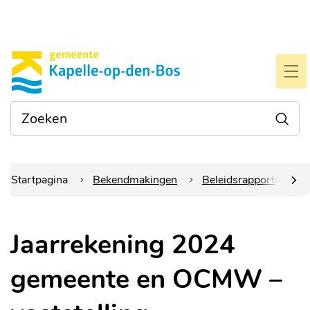
Naar
Gemeente
inhoud
Kapelle-
ME
op-
Waarmee
Zoe
den-
kunnen
we je
bos
helpen?
Startpagina
Bekendmakingen
Beleidsrapporten
scrol
Jaarrekening 2024
naar
gemeente en OCMW –
links