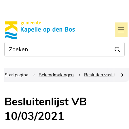
Naar
Gemeente
inhoud
Kapelle-
ME
op-
Waarmee
Zoe
den-
kunnen
we je
bos
helpen?
Startpagina
Bekendmakingen
Besluiten vast bureau
scrol
Besluitenlijst VB
naar
10/03/2021
links