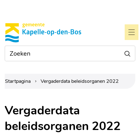
Naar
Gemeente
inhoud
Kapelle-
ME
op-
Waarmee
Zoe
den-
kunnen
we je
bos
helpen?
Startpagina
Vergaderdata beleidsorganen 2022
Vergaderdata
beleidsorganen 2022