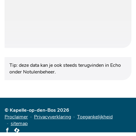
Tip: deze data kan je ook steeds terugvinden in Echo
onder Notulenbeheer.
© Kapelle-op-den-Bos 2026
Proclaimer
Privacyverklaring
Toegankelijkheid
sitemap
Volg
lcp.nv