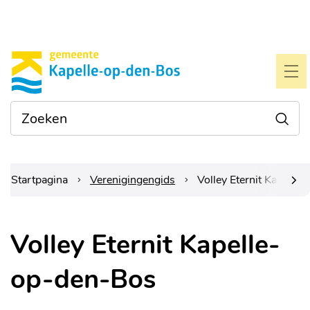
Naar
Gemeente
inhoud
Kapelle-
ME
op-
Waarmee
Zoe
den-
kunnen
we je
bos
helpen?
Startpagina
Verenigingengids
Volley Eternit Kapelle
scrol
Volley Eternit Kapelle-
naar
op-den-Bos
links