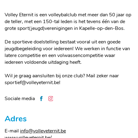
Volley Eternit is een volleybalclub met meer dan 50 jaar op
de teller, met een 150-tal leden is het tevens één van de
grote sport(jeugd)verenigingen in Kapelle-op-den-Bos.
De sportieve doelstelling bestaat vooral uit een goede
jeugdbegeleiding voor iedereen! We werken in functie van
latere competitie en een volwassencompetitie waar
iedereen voldoende uitdaging heeft.
Wil je graag aansluiten bij onze club? Mail zeker naar
sportief@volleyeternit.be!
Facebook
Instagram
Sociale media
Adres
E-
info
@
volleyeternit.be
mail
Website
www.volleyeternit.be/