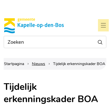
Naar
Gemeente
inhoud
Kapelle-
ME
op-
Waarmee
Zoe
den-
kunnen
we je
bos
helpen?
Startpagina
Nieuws
Tijdelijk erkenningskader BOA
Tijdelijk
erkenningskader BOA