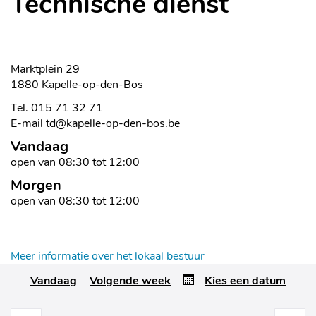
Technische dienst
Contact
Adres
Marktplein 29
,
1880
Kapelle-op-den-Bos
Tel.
015 71 32 71
E-
td
@
kapelle-op-den-bos.be
mail
Vandaag
Openingsuren
open van
08:30
tot
12:00
Morgen
open van
08:30
tot
12:00
Openingsuren
Meer informatie over het lokaal bestuur
Vandaag
Volgende week
Kies een datum