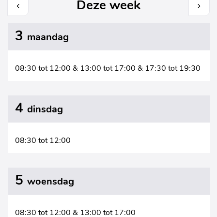
Deze week
Bekijk
Bekijk
3
maandag
openingsuren
opening
08:30
tot
12:00
&
13:00
tot
17:00
&
17:30
tot
19:30
van
van
de
de
4
dinsdag
week
week
hiervoor
hierna
08:30
tot
12:00
5
woensdag
08:30
tot
12:00
&
13:00
tot
17:00