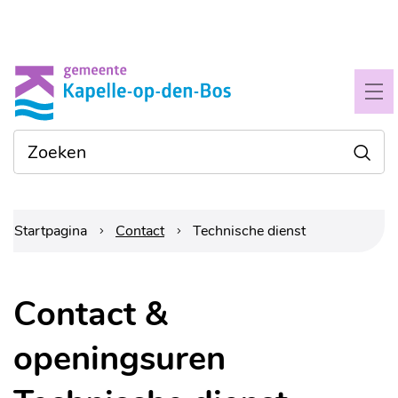
Naar
Gemeente
inhoud
Kapelle-
ME
op-
Waarmee
Zoe
den-
kunnen
we je
bos
helpen?
Startpagina
Contact
Technische dienst
Contact &
openingsuren