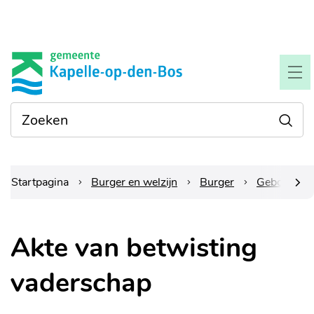
Naar
Gemeente
inhoud
Kapelle-
ME
op-
Waarmee
Zoe
den-
kunnen
we je
bos
helpen?
Startpagina
Burger en welzijn
Burger
Geboorte e
scrol
Akte van betwisting
naar
vaderschap
links