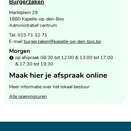
Burgerzaken
Adres
Marktplein 29
,
1880
Kapelle-op-den-Bos
Administratief centrum
Tel.
015 71 32 71
E-
burgerzaken
@
kapelle-op-den-bos.be
mail
Morgen
Openingsuren
op afspraak
08:30
tot
12:00
&
13:00
tot
17:00
&
17:30
tot
19:30
Maak hier je afspraak online
Meer informatie over het lokaal bestuur
Burgerzaken
Alle openingsuren