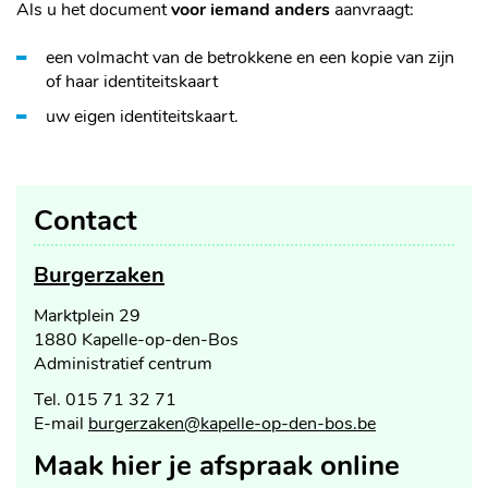
Als u het document
voor iemand anders
aanvraagt:
een volmacht van de betrokkene en een kopie van zijn
of haar identiteitskaart
uw eigen identiteitskaart.
Contact
Burgerzaken
Adres
Marktplein 29
,
1880
Kapelle-op-den-Bos
Administratief centrum
Tel.
015 71 32 71
E-
burgerzaken
@
kapelle-op-den-bos.be
mail
Openingsuren
Maak hier je afspraak online