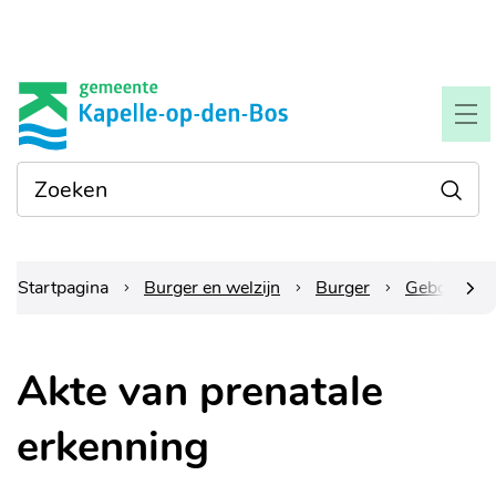
Naar
Gemeente
inhoud
Kapelle-
ME
op-
Waarmee
Zoe
den-
kunnen
we je
bos
helpen?
Startpagina
Burger en welzijn
Burger
Geboorte e
scrol
Akte van prenatale
naar
erkenning
links