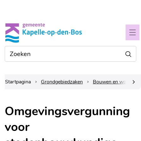
Naar
Gemeente
inhoud
Kapelle-
ME
op-
Waarmee
Zoe
den-
kunnen
we je
bos
helpen?
Startpagina
Grondgebiedzaken
Bouwen en wonen
scrol
Omgevingsvergunning
naar
voor
links