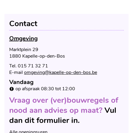
Contact
Omgeving
Adres
Marktplein 29
,
1880
Kapelle-op-den-Bos
Tel.
015 71 32 71
E-
omgeving
@
kapelle-op-den-bos.be
mail
Vandaag
Openingsuren
op afspraak
08:30
tot
12:00
Vraag over (ver)bouwregels of
nood aan advies op maat?
Vul
dan dit formulier in.
Omgeving
Alle openingsuren