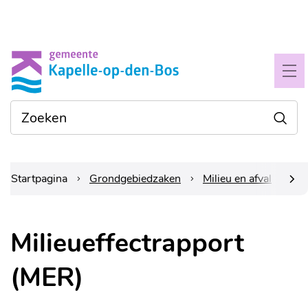
Naar
Gemeente
inhoud
Kapelle-
ME
op-
Waarmee
Zoe
den-
kunnen
we je
bos
helpen?
Startpagina
Grondgebiedzaken
Milieu en afval
Ve
scrol
Milieueffectrapport
naar
(MER)
links