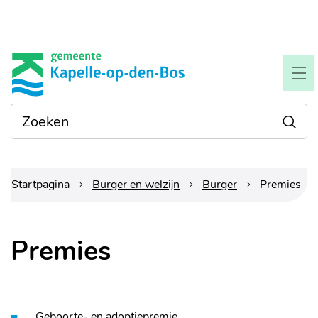
Naar
Gemeente
inhoud
Kapelle-
ME
op-
Waarmee
Zoe
den-
kunnen
we je
bos
helpen?
Startpagina
Burger en welzijn
Burger
Premies
Premies
Geboorte- en adoptiepremie