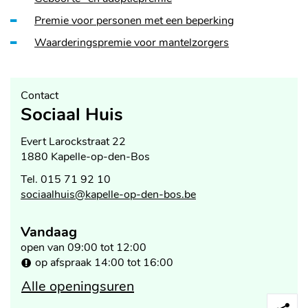
Overzicht
Premie voor personen met een beperking
Waarderingspremie voor mantelzorgers
Contact
Sociaal Huis
Adres
Evert Larockstraat 22
,
1880
Kapelle-op-den-Bos
Tel.
015 71 92 10
E-
sociaalhuis
@
kapelle-op-den-bos.be
mail
Vandaag
Openingsuren
open van
09:00
tot
12:00
op afspraak
14:00
tot
16:00
Sociaal
Alle openingsuren
Huis