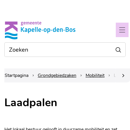
Naar
Gemeente
inhoud
Kapelle-
ME
op-
Waarmee
Zoe
den-
kunnen
we je
bos
helpen?
Startpagina
Grondgebiedzaken
Mobiliteit
Laadpal
scrol
Laadpalen
naar
links
Het lokaal bestuur gelooft in duurzame mobiliteit en zet