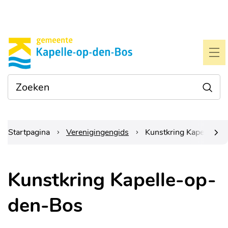
Naar
Gemeente
inhoud
Kapelle-
ME
op-
Waarmee
Zoe
den-
kunnen
we je
bos
helpen?
Startpagina
Verenigingengids
Kunstkring Kapelle-op
scrol
Kunstkring Kapelle-op-
naar
den-Bos
links