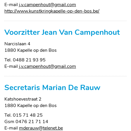
E-
j.v.campenhout
@
gmail.com
mail
Website
http://www.kunstkringkapelle-op-den-bos.be/
Voorzitter Jean Van Campenhout
Narcislaan 4
,
1880
Kapelle op den Bos
Tel.
0488 21 93 95
E-
j.v.campenhout
@
gmail.com
mail
Secretaris Marian De Rauw
Katshoevestraat 2
,
1880
Kapelle op den Bos
Tel.
015 71 48 25
Gsm
0476 21 71 14
E-
mderauw
@
telenet.be