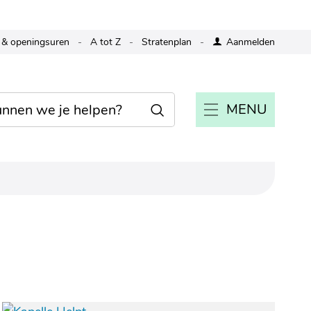
 & openingsuren
A tot Z
Stratenplan
Aanmelden
MENU
Zoeken