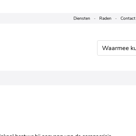
Naar
Diensten
Raden
Contact
inhoud
Waarmee
kunnen
we je
helpen?