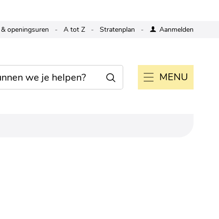
 & openingsuren
A tot Z
Stratenplan
Aanmelden
MENU
Zoeken