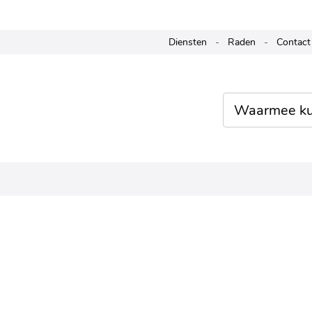
Naar
Diensten
Raden
Contact
inhoud
Waarmee
kunnen
we je
helpen?