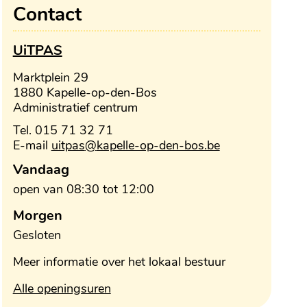
Contact
UiTPAS
Adres
Marktplein 29
,
1880
Kapelle-op-den-Bos
Administratief centrum
Tel.
015 71 32 71
E-
uitpas
@
kapelle-op-den-bos.be
mail
Openingsuren
Vandaag
open van
08:30
tot
12:00
Morgen
Gesloten
Meer informatie over het lokaal bestuur
UiTPAS
Alle openingsuren