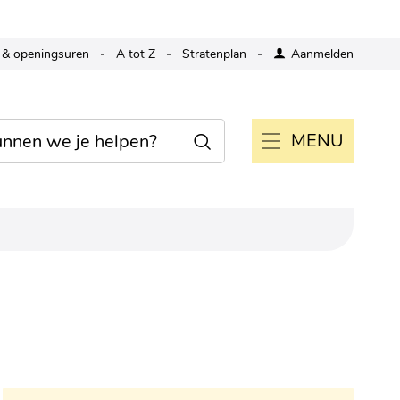
 & openingsuren
A tot Z
Stratenplan
Aanmelden
MENU
Zoeken