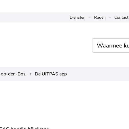
Naar
Diensten
Raden
Contact
inhoud
Waarmee
kunnen
we je
helpen?
e-op-den-Bos
De UiTPAS app