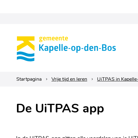
Gemeente
Kapelle-
op-
den-
Startpagina
Vrije tijd en leren
UiTPAS in Kapell
bos
De UiTPAS app