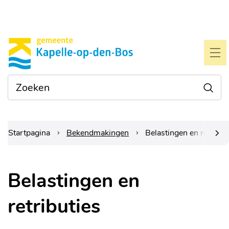
Naar
Gemeente
inhoud
Kapelle-
ME
op-
Waarmee
Zoe
den-
kunnen
we je
bos
helpen?
Startpagina
Bekendmakingen
Belastingen en retribut
scrol
Belastingen en
naar
retributies
links