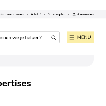
 & openingsuren
A tot Z
Stratenplan
Aanmelden
MENU
Zoeken
ertises