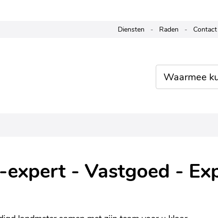
Naar
Diensten
Raden
Contact
inhoud
Waarmee
kunnen
we je
helpen?
-expert - Vastgoed - Exp