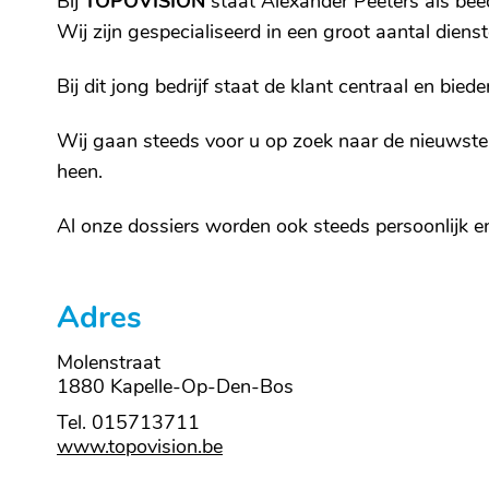
Bij
TOPOVISION
staat Alexander Peeters als beë
Wij zijn gespecialiseerd in een groot aantal diens
Bij dit jong bedrijf staat de klant centraal en bied
Wij gaan steeds voor u op zoek naar de nieuwste
heen.
Al onze dossiers worden ook steeds persoonlijk en 
Adres
Molenstraat
,
1880
Kapelle-Op-Den-Bos
Tel.
015713711
Website
www.topovision.be