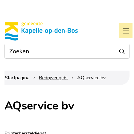
Naar
Gemeente
inhoud
Kapelle-
ME
op-
Waarmee
Zoe
den-
kunnen
we je
bos
helpen?
Startpagina
Bedrijvengids
AQservice bv
AQservice bv
Printerhersteldienst.