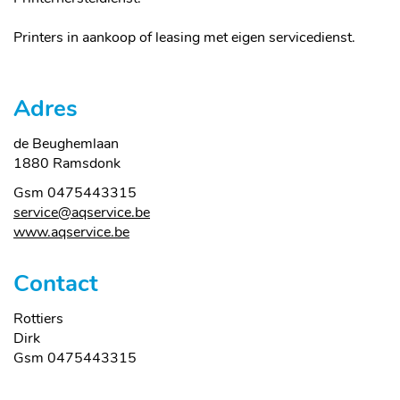
Printers in aankoop of leasing met eigen servicedienst.
Adres
de Beughemlaan
,
1880
Ramsdonk
Gsm
0475443315
E-
service
@
aqservice.be
mail
Website
www.aqservice.be
Contact
Naam
Rottiers
Voornaam
Dirk
Gsm
0475443315